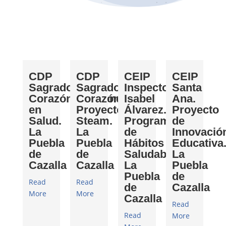
CDP
CDP
CEIP
CEIP
Sagrado
Sagrado
Inspectora
Santa
Corazón.Creciendo
Corazón.
Isabel
Ana.
en
Proyecto
Álvarez.
Proyecto
Salud.
Steam.
Programa
de
La
La
de
Innovació
Puebla
Puebla
Hábitos
Educativa
de
de
Saludables.
La
Cazalla
Cazalla
La
Puebla
Puebla
de
Read
Read
de
Cazalla
More
More
Cazalla
Read
Read
More