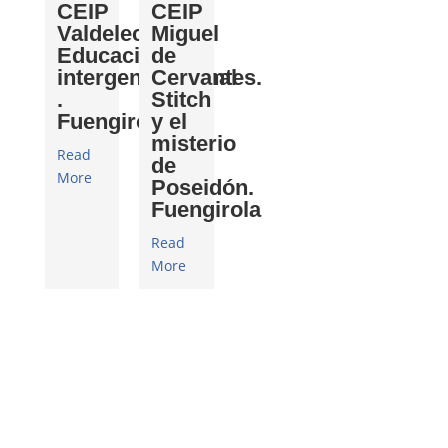
CEIP
CEIP
Valdelecrín.
Miguel
Educación
de
intergeneracional
Cervantes.
.
Stitch
Fuengirola
y el
misterio
Read
de
More
Poseidón.
Fuengirola
Read
More