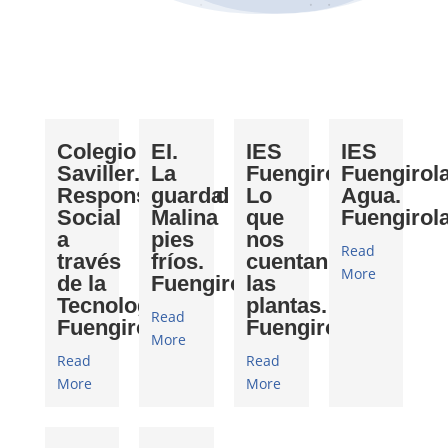
Colegio
EI.
IES
IES
Saviller.
La
Fuengirola.
Fuengirola
Responsabilidad
guarda.
Lo
Agua.
Social
Malina
que
Fuengirol
a
pies
nos
Read
través
fríos.
cuentan
More
de la
Fuengirola
las
Tecnología.
plantas.
Read
Fuengirola
Fuengirola
More
Read
Read
More
More