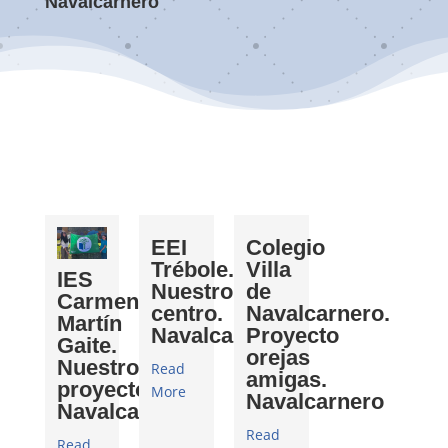
Navalcarnero
EEI
Colegio
Trébole.
Villa
IES
Nuestro
de
Carmen
centro.
Navalcarnero.
Martín
Navalcarnero
Proyecto
Gaite.
orejas
Nuestros
Read
amigas.
proyectos.
More
Navalcarnero
Navalcarnero
Read
Read