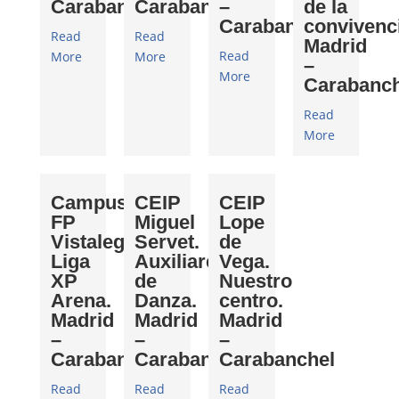
Carabanchel
Carabanchel
–
de la
Carabanchel
convivenc
Read
Read
Madrid
Read
More
More
–
More
Carabanch
Read
More
Campus
CEIP
CEIP
FP
Miguel
Lope
Vistalegre.
Servet.
de
Liga
Auxiliares
Vega.
XP
de
Nuestro
Arena.
Danza.
centro.
Madrid
Madrid
Madrid
–
–
–
Carabanchel
Carabanchel
Carabanchel
Read
Read
Read