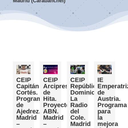
Madrid (Carabanchel)
CEIP
CEIP
CEIP
IE
Capitán
Arcipreste
República
Emperatri
Cortés.
de
Dominicana.
de
Programa
Hita.
La
Austria.
de
Proyecto
Radio
Programa
Ajedrez.
ABN.
del
para
Madrid
Madrid
Cole.
la
–
–
Madrid
mejora