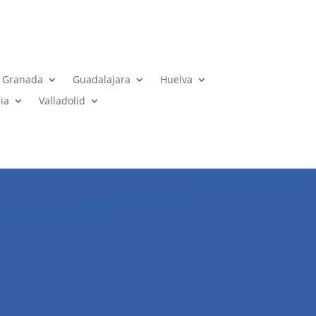
Granada
Guadalajara
Huelva
ia
Valladolid