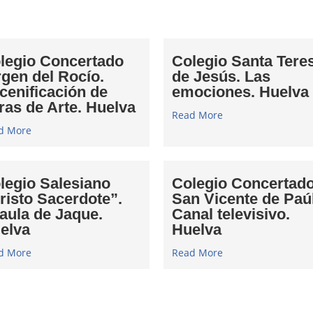
legio Concertado
Colegio Santa Tere
rgen del Rocío.
de Jesús. Las
cenificación de
emociones. Huelva
ras de Arte. Huelva
Read More
d More
legio Salesiano
Colegio Concertad
risto Sacerdote”.
San Vicente de Paúl
 aula de Jaque.
Canal televisivo.
elva
Huelva
d More
Read More