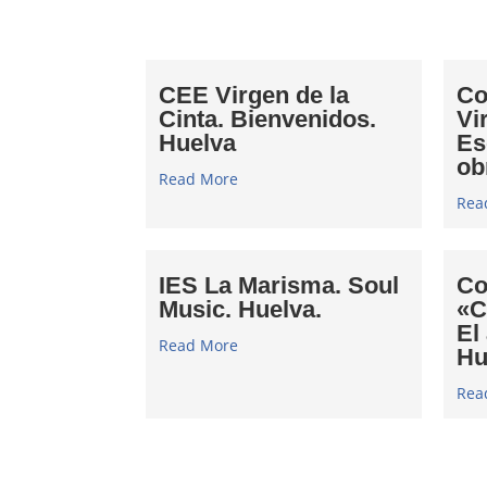
CEE Virgen de la
Co
Cinta. Bienvenidos.
Vi
Huelva
Es
ob
Read More
Rea
IES La Marisma. Soul
Co
Music. Huelva.
«C
El
Read More
Hu
Rea