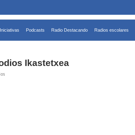
Iniciativas
Podcasts
Radio Destacando
Radios escolares
odios Ikastetxea
ios