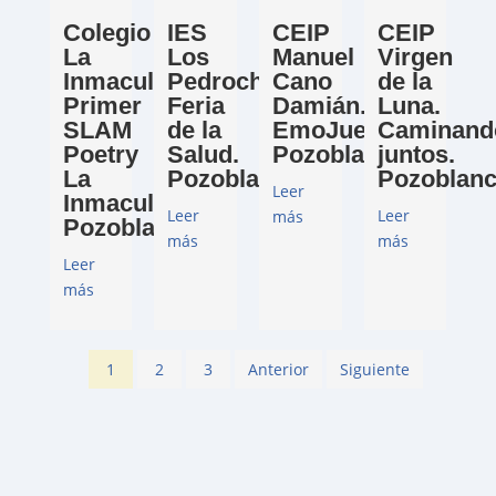
Colegio
IES
CEIP
CEIP
La
Los
Manuel
Virgen
Inmaculada.
Pedroches.
Cano
de la
Primer
Feria
Damián.
Luna.
SLAM
de la
EmoJuegos.
Caminand
Poetry
Salud.
Pozoblanco
juntos.
La
Pozoblanco
Pozoblan
Leer
Inmaculada.
Leer
Leer
más
Pozoblanco
más
más
Leer
más
1
2
3
Anterior
Siguiente