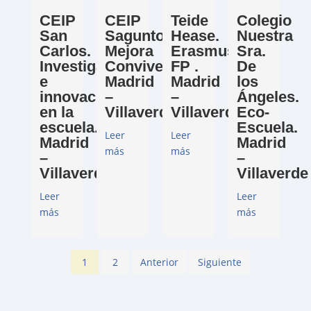
CEIP
CEIP
Teide
Colegio
San
Sagunto.
Hease.
Nuestra
Carlos.
Mejora
Erasmus+
Sra.
Investigación
Convivencia.
FP .
De
e
Madrid
Madrid
los
innovación
–
–
Ángeles.
en la
Villaverde
Villaverde
Eco-
escuela.
Escuela.
Leer
Leer
Madrid
Madrid
más
más
–
–
Villaverde
Villaverde
Leer
Leer
más
más
1
2
Anterior
Siguiente