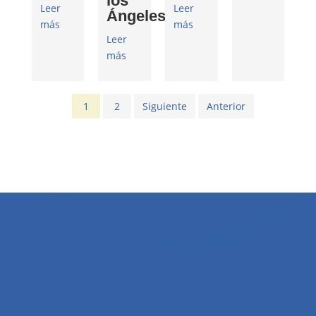
los
Leer
Leer
Ángeles
más
más
Leer
más
1
2
Siguiente
Anterior