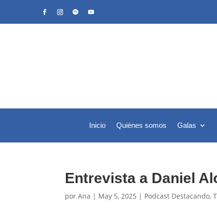
Inicio
Quiénes somos
Galas
Entrevista a Daniel A
por
Ana
|
May 5, 2025
|
Podcast Destacando
,
T