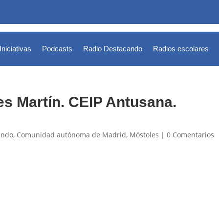
Iniciativas
Podcasts
Radio Destacando
Radios escolares
es Martín. CEIP Antusana.
ando
,
Comunidad autónoma de Madrid
,
Móstoles
|
0 Comentarios