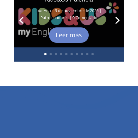
por
Ana
|
3 de noviembre de 2025
|
Patrocinadores
| 0 Comentario
Leer más