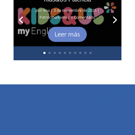
por
Ana
|
3 de noviembre de 2025
|
Patrocinadores
| 0 Comentario
Leer más